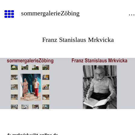
sommergalerieZöbin
Franz Stanislaus Mrkvicka