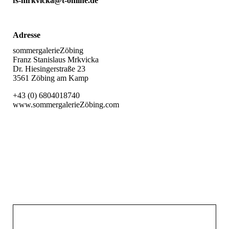
fs-mrkvicka@t-online.de
Adresse
sommergalerieZöbing
Franz Stanislaus Mrkvicka
Dr. Hiesingerstraße 23
3561 Zöbing am Kamp
+43 (0) 6804018740
www.sommergalerieZöbing.com