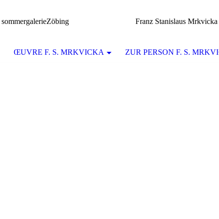
sommergalerieZöbing Franz Stanislaus Mrkvicka
ŒUVRE F. S. MRKVICKA
ZUR PERSON F. S. MRKV