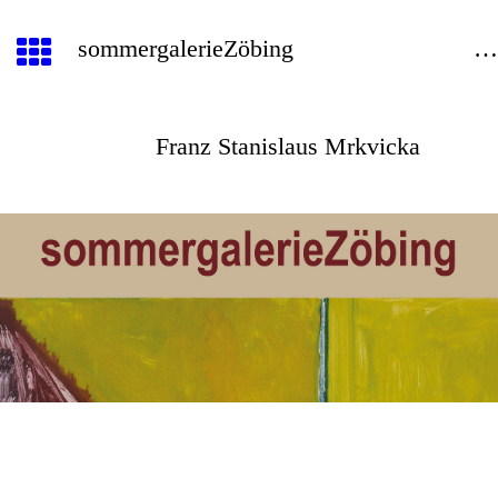
sommergalerieZöbin
Franz Stanislaus Mrkvicka