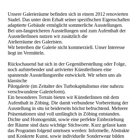
gal.4
Unsere Galerieräume befinden sich in einem 2012 renovierten
Stadel. Das unter dem Erhalt seiner spezifischen Eigenschaften
adaptierte Gebäude ermöglicht sommerliche Ausstellungen.
Bei um-fangreicheren Ausstellungen und zum Aufenthalt der
AusstellerInnen nutzen wir zusätzlich die
Atelierräume des Galeristen.
Wir betreiben die Galerie nicht kommerziell. Unser Interesse
liegt im Vermitteln.
Rückschauend hat sich in der Gegenüberstellung oder Folge,
noch aufstrebender und arrivierter KünstlerInnen eine
spannende Ausstellungsreihe entwickelt. Wir sehen uns als
klassische
Pilotgalerie (im Zeitalter des Turbokapitalismus eine nahezu
verschwundene Galerieform).
Ein besonderes Terrain bieten wir KünstlerInnen mit dem
Aufenthalt in Zöbing. Die damit verbundene Vorbereitung der
Ausstellung in situ ist beiderseits höchst befruchtend. Mehrere
Präsentationen sind voll umfänglich in Zöbing entstanden.
Dichte und Homogenität, sowie eine perfekte Einbeziehung
der Räume sind dazu wichtige Stichworte. Kurz gefasst kann
das Programm folgend umrissen werden: Informelle, Abstrakte
und Konkrete Kunst, sowie individuelle Sonderwege bilden